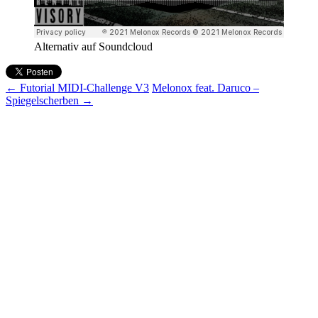
Alternativ auf Soundcloud
Beitragsnavigation
←
Futorial MIDI-Challenge V3
Melonox feat. Daruco –
Spiegelscherben
→