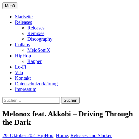
Zum
Menü
Inhalt
Electronic Sounds from Dresden
Melonox
springen
Startseite
Releases
Releases
Remixes
Discography
Collabs
MeloSoniX
HipHop
Rapper
Lo-Fi
Vita
Kontakt
Datenschutzerklärung
Impressum
Suchen
nach:
Melonox feat. Akkobi – Driving Through
the Dark
29. Oktober 2021
HipHop
,
Home
,
Releases
Tino Starker